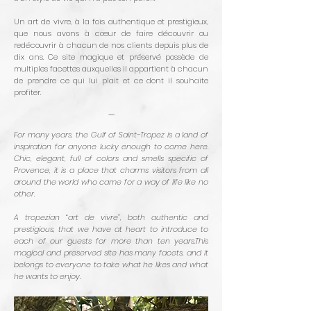
Un art de vivre, à la fois authentique et prestigieux,
que nous avons à cœur de faire découvrir ou
redécouvrir à chacun de nos clients depuis plus de
dix ans. Ce site magique et préservé possède de
multiples facettes auxquelles il appartient à chacun
de prendre ce qui lui plait et ce dont il souhaite
profiter.
—
For many years, the Gulf of Saint-Tropez is a land of
inspiration for anyone lucky enough to come here.
Chic, elegant, full of colors and smells specific of
Provence, it is a place that charms visitors from all
around the world who came for a way of life like no
other.
A tropezian “art de vivre”, both authentic and
prestigious, that we have at heart to introduce to
each of our guests for more than ten years.This
magical and preserved site has many facets, and it
belongs to everyone to take what he likes and what
he wants to enjoy.