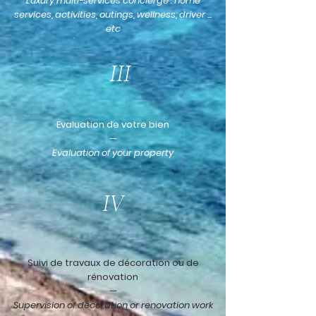
Luxury multi-services concierge : home
services, activities, outings, wellness, driver ...
etc
III
Evaluation de votre bien
—
Evaluation of your property
IV
Suivi de travaux de décoration ou de
rénovation
—
Supervision of decoration or renovation work