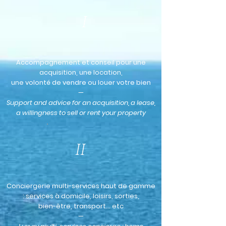
I
Accompagnement et conseil pour une
acquisition, une location,
une volonté de vendre ou louer votre bien
—
Support and advice for an acquisition, a lease,
a willingness to sell or rent your property
II
Conciergerie multi-services haut de gamme
: services à domicile, loisirs, sorties,
bien-être, transport… etc
—