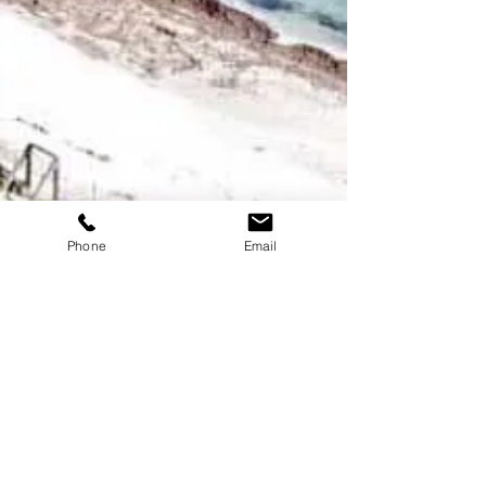
Phone
Email
Aucune route ne traverse Saint-Tropez.
Une seule y mène et ne va pas plus loin.
Si vous voulez partir, vous devez faire demi-
tour.