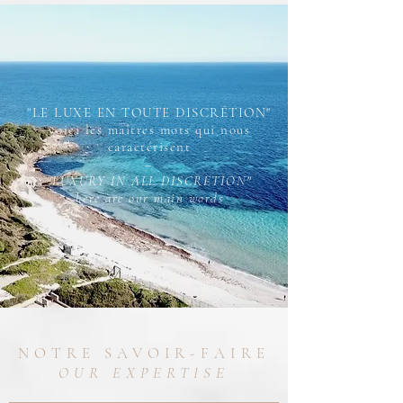
"LE LUXE EN TOUTE DISCRÉTION"
voici les maîtres mots qui nous
caractérisent
–
"LUXURY IN ALL DISCRETION"
here are our main words
NOTRE SAVOIR
-
FAIRE
OUR EXPERTISE