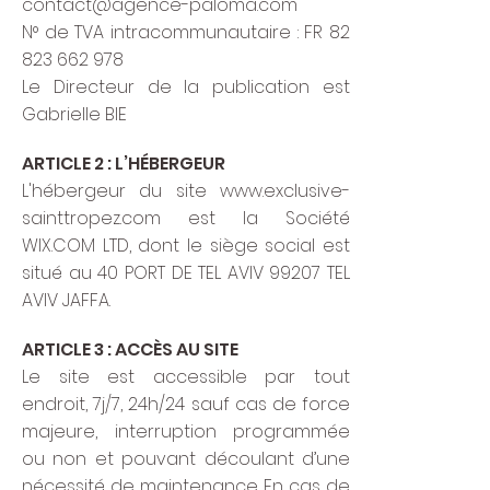
contact@agence-paloma.com
N° de TVA intracommunautaire : FR 82
823 662 978
Le Directeur de la publication est
Gabrielle BIE
ARTICLE 2 : L’HÉBERGEUR
L'hébergeur du site
www.exclusive-
sainttropez.com
est la Société
WIX.COM LTD, dont le siège social est
situé au 40 PORT DE TEL AVIV 99207 TEL
AVIV JAFFA.
ARTICLE 3 : ACCÈS AU SITE
Le site est accessible par tout
endroit, 7j/7, 24h/24 sauf cas de force
majeure, interruption programmée
ou non et pouvant découlant d’une
nécessité de maintenance. En cas de