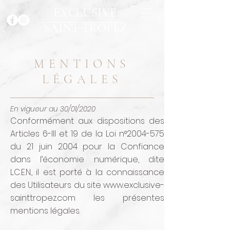
EXCLUSIVE
SAINT-TROPEZ
MENTIONS
LÉGALES
En vigueur au 30/01/2020
Conformément aux dispositions des
Articles 6-III et 19 de la Loi n°
2004-575
du 21 juin 2004 pour la Confiance
dans l’économie numérique, dite
L.C.E.N., il est porté à la connaissance
des Utilisateurs du site
www.exclusive-
sainttropez.com
les présentes
mentions légales.